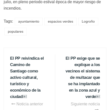
julio, en pleno periodo estival época de mayor riesgo de
incendios.
Tags:
ayuntamiento
espacios verdes
Logroño
populares
El PP reivindica el
El PP exige que se
Camino de
explique a los
Santiago como
vecinos el sistema
activo cultural,
de multacar que
turístico y
se ha implantado
económico de la
en la zona azul y
ciudad￼
verde￼
Noticia anterior
Siguiente noticia