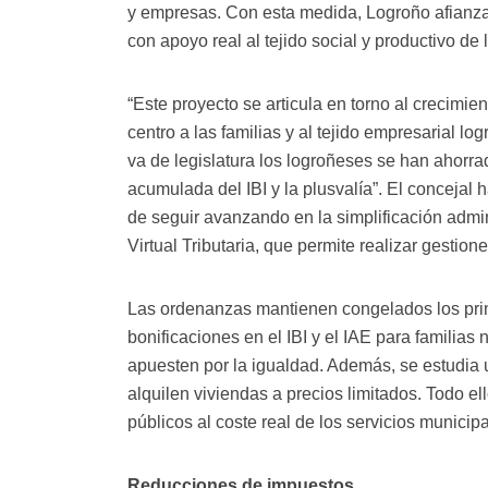
y empresas. Con esta medida, Logroño afianz
con apoyo real al tejido social y productivo de 
“Este proyecto se articula en torno al crecimie
centro a las familias y al tejido empresarial l
va de legislatura los logroñeses se han ahorra
acumulada del IBI y la plusvalía”. El concejal
de seguir avanzando en la simplificación admin
Virtual Tributaria, que permite realizar gestio
Las ordenanzas mantienen congelados los prin
bonificaciones en el IBI y el IAE para familia
apuesten por la igualdad. Además, se estudia u
alquilen viviendas a precios limitados. Todo el
públicos al coste real de los servicios municip
Reducciones de impuestos